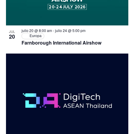
Event
View
julio 20 @ 8:00 am
-
julio 24 @ 5:00 pm
JUL
20
Europa
Farnborough International Airshow