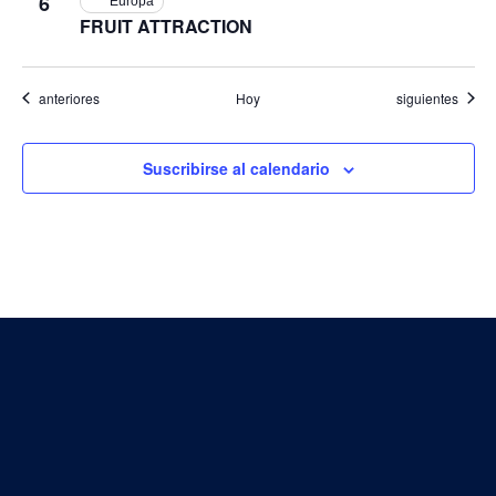
6
Europa
FRUIT ATTRACTION
Eventos
Eventos
anteriores
Hoy
siguientes
Suscribirse al calendario