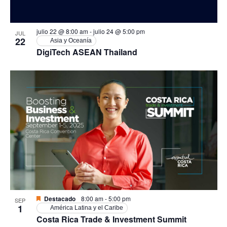
julio 22 @ 8:00 am
-
julio 24 @ 5:00 pm
JUL
22
Asia y Oceanía
DigiTech ASEAN Thailand
Destacado
8:00 am
-
5:00 pm
SEP
1
América Latina y el Caribe
Costa Rica Trade & Investment Summit