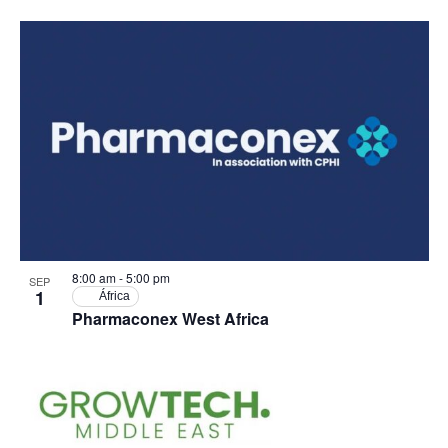
8:00 am
-
5:00 pm
SEP
1
África
Pharmaconex West Africa