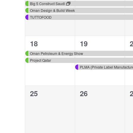
eventos,
eventos,
e
Big 5 Construct Saudi
Oman Design & Build Week
TUTTOFOOD
2
3
18
19
eventos,
eventos,
e
Oman Petroleum & Energy Show
Project Qatar
0
0
25
26
eventos,
eventos,
e