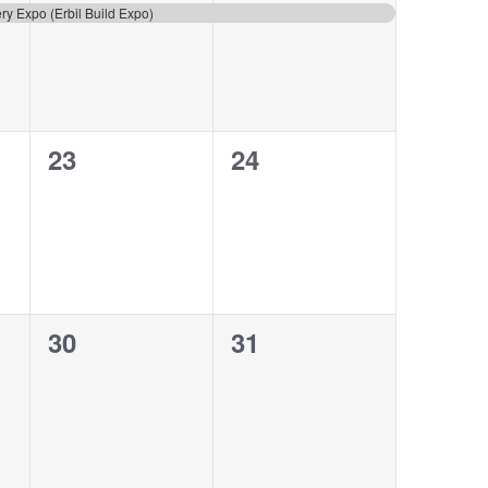
evento,
evento,
ery Expo (Erbil Build Expo)
0
0
23
24
eventos,
eventos,
0
0
30
31
eventos,
eventos,