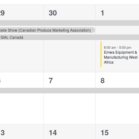
3
3
3
29
30
1
ventos,
eventos,
eventos,
ade Show (Canadian Produce Marketing Association)
SIAL Canadá
estacado
8:00 am
-
5:00 pm
Emwa Equipment &
Manufacturing West
Africa
1
1
1
6
7
8
vento,
evento,
evento,
3
2
1
13
14
15