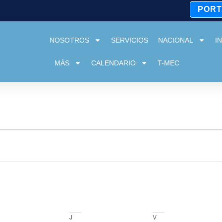
PORT
NOSOTROS
SERVICIOS
NACIONAL
I
MÁS
CALENDARIO
T-MEC
J
V