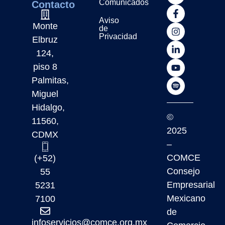
Comunicados
Contacto
Aviso
Monte
de
Privacidad
Elbruz
124,
piso 8
Palmitas,
Miguel
Hidalgo,
©
11560,
2025
CDMX
–
COMCE
(+52)
Consejo
55
Empresarial
5231
Mexicano
7100
de
infoservicios@comce.org.mx