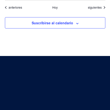
Eventos
Eventos
anteriores
Hoy
siguientes
Suscribirse al calendario