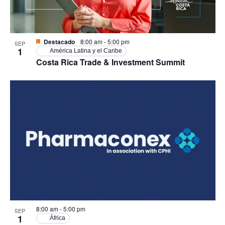
Event
View
Destacado
8:00 am
-
5:00 pm
SEP
1
América Latina y el Caribe
Costa Rica Trade & Investment Summit
8:00 am
-
5:00 pm
SEP
1
África