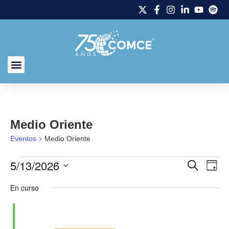
Medio Oriente
Eventos
Medio Oriente
5/13/2026
Naveg
Na
Buscar
Día
Selecciona
de
de
la
En curso
fecha.
vi
búsq
de
y