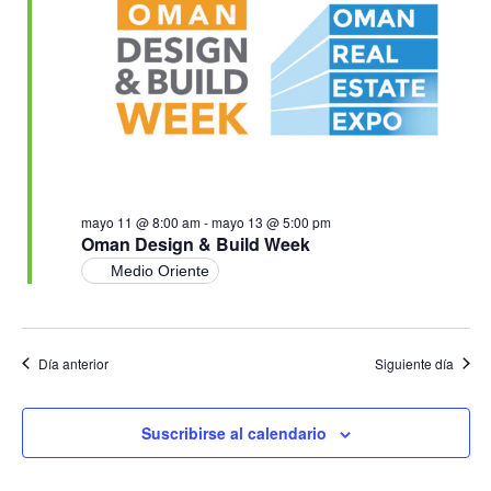
Ev
vistas
de
Event
mayo 11 @ 8:00 am
-
mayo 13 @ 5:00 pm
Oman Design & Build Week
Medio Oriente
Día anterior
Siguiente día
Suscribirse al calendario