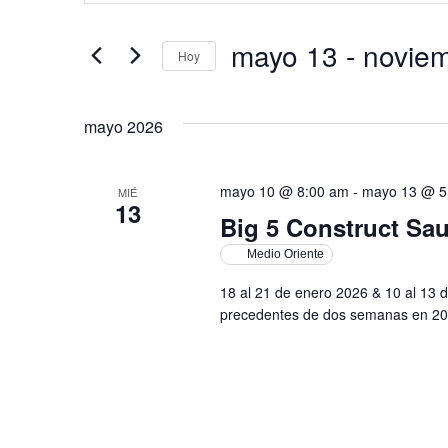
de
clave.
Busca
Eventos
mayo 13
 - 
novie
Hoy
para
búsqueda
la
Selecciona
palabra
la
clave.
y
fecha.
mayo 2026
vistas
mayo 10 @ 8:00 am
-
mayo 13 @ 5
MIÉ
13
Big 5 Construct Sau
de
Medio Oriente
Eventos
18 al 21 de enero 2026 & 10 al 13 
precedentes de dos semanas en 20