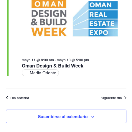
Ev
vistas
de
Event
mayo 11 @ 8:00 am
-
mayo 13 @ 5:00 pm
Oman Design & Build Week
Medio Oriente
Día anterior
Siguiente día
Suscribirse al calendario