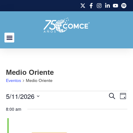
Medio Oriente
Eventos
Medio Oriente
5/11/2026
Naveg
Na
Buscar
Día
Selecciona
de
de
la
8:00 am
fecha.
vi
búsq
de
y