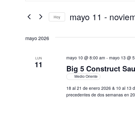
de
clave.
Busca
Eventos
mayo 11
 - 
novie
Hoy
para
búsqueda
la
Selecciona
palabra
la
clave.
y
fecha.
mayo 2026
vistas
mayo 10 @ 8:00 am
-
mayo 13 @ 5
LUN
11
Big 5 Construct Sau
de
Medio Oriente
Eventos
18 al 21 de enero 2026 & 10 al 13 
precedentes de dos semanas en 20