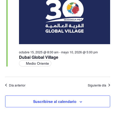
Ev
vistas
de
Event
octubre 15, 2025 @ 8:00 am
-
mayo 10, 2026 @ 5:00 pm
Dubai Global Village
Medio Oriente
Día anterior
Siguiente día
Suscribirse al calendario