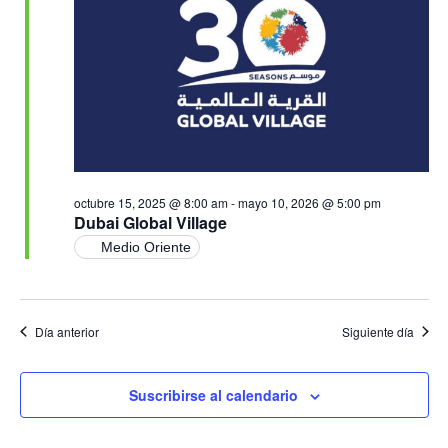
Ev
vistas
de
Event
octubre 15, 2025 @ 8:00 am
-
mayo 10, 2026 @ 5:00 pm
Dubai Global Village
Medio Oriente
Día anterior
Siguiente día
Suscribirse al calendario