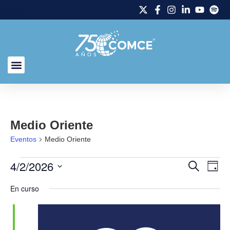
Medio Oriente
Eventos
Medio Oriente
4/2/2026
Naveg
Na
Buscar
Día
Selecciona
de
de
la
En curso
fecha.
vi
búsq
de
y