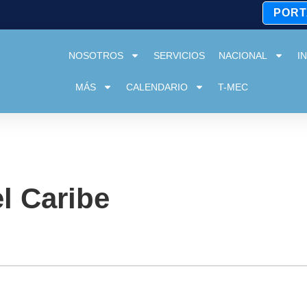
PORT
NOSOTROS
SERVICIOS
NACIONAL
I
MÁS
CALENDARIO
T-MEC
l Caribe