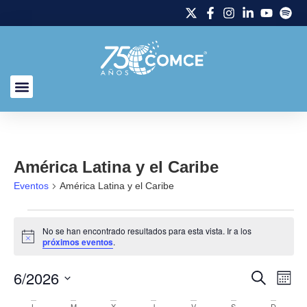
América Latina y el Caribe
Eventos
América Latina y el Caribe
No se han encontrado resultados para esta vista. Ir a los
Aviso
próximos eventos
.
6/2026
Naveg
Na
Buscar
Mes
Selecciona
de
de
la
L
M
X
J
V
S
D