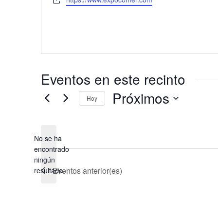
Eventos en este recinto
Próximos
Hoy
Selecciona
la
fecha.
No se ha
encontrado
Aviso
ningún
Eventos
anterior(es)
resultado.