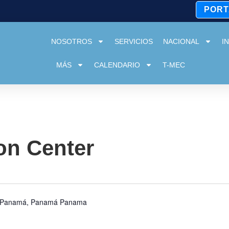
PORT
NOSOTROS
SERVICIOS
NACIONAL
I
MÁS
CALENDARIO
T-MEC
on Center
de Panamá, Panamá
Panama