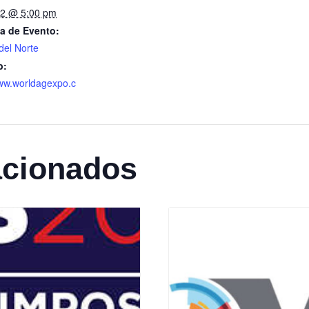
12 @ 5:00 pm
a de Evento:
del Norte
b:
www.worldagexpo.c
acionados