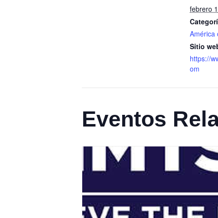
febrero 
Categorí
América 
Sitio we
https://
om
Eventos Rel