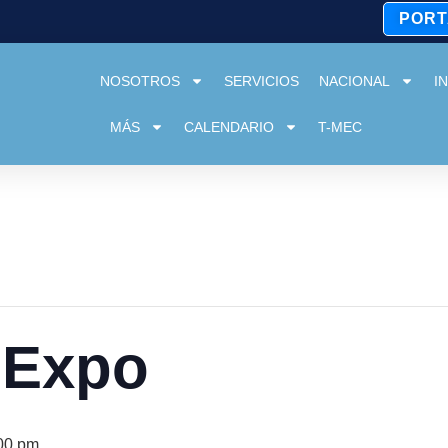
PORT
NOSOTROS
SERVICIOS
NACIONAL
I
MÁS
CALENDARIO
T-MEC
 Expo
:00 pm