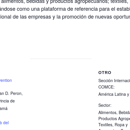
alimentos, bebidas y productos agropecuarios; textiles,
dándose como una plataforma de referencia para el estab
acional de las empresas y la promoción de nuevas oportu
OTRO
ention
Sección Internac
COMCE:
uan D. Peron,
América Latina y
incia de
Sector:
namá
Alimentos, Bebid
Productos Agrop
eb del
Textiles, Ropa y