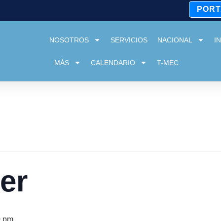
PORT
NOSOTROS
SERVICIOS
NACIONAL
I
MÁS
CALENDARIO
T-MEC
er
0 pm