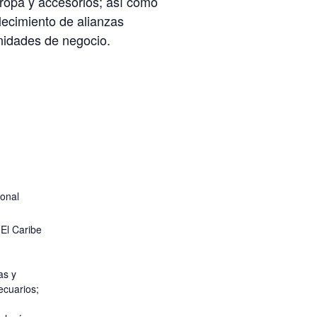
 ropa y accesorios; así como
lecimiento de alianzas
nidades de negocio.
ional
 El Caribe
as y
ecuarios;