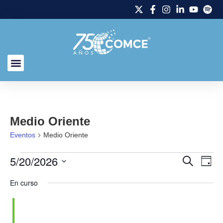
Medio Oriente
Eventos
Medio Oriente
5/20/2026
Naveg
Na
Buscar
Día
Selecciona
de
de
la
En curso
fecha.
vi
búsq
de
y