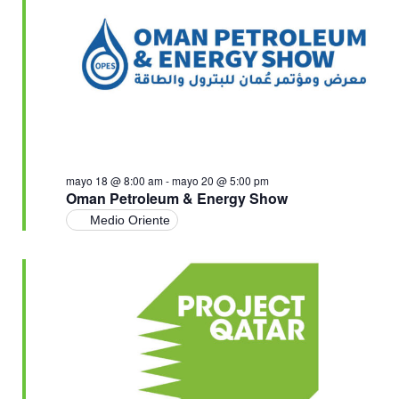
Ev
vistas
de
Event
mayo 18 @ 8:00 am
-
mayo 20 @ 5:00 pm
Oman Petroleum & Energy Show
Medio Oriente