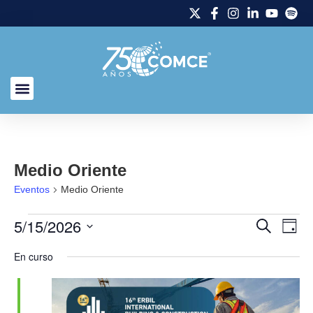
Medio Oriente
Eventos
Medio Oriente
5/15/2026
Naveg
Na
Buscar
Día
Selecciona
de
de
la
En curso
fecha.
vi
búsq
de
y