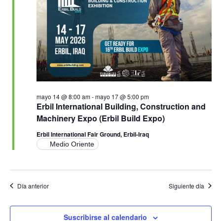
Ev
vistas
de
Event
mayo 14 @ 8:00 am
-
mayo 17 @ 5:00 pm
Erbil International Building, Construction and
Machinery Expo (Erbil Build Expo)
Erbil International Fair Ground, Erbil-Iraq
Medio Oriente
Día anterior
Siguiente día
Suscribirse al calendario