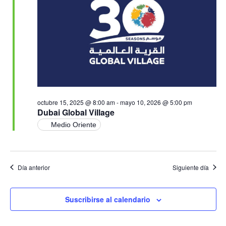
Ev
vistas
de
Event
octubre 15, 2025 @ 8:00 am
-
mayo 10, 2026 @ 5:00 pm
Dubai Global Village
Medio Oriente
Día anterior
Siguiente día
Suscribirse al calendario