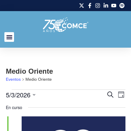
Medio Oriente
Eventos
Medio Oriente
5/3/2026
Naveg
Na
Buscar
Día
Selecciona
de
de
la
En curso
fecha.
vi
búsq
de
y