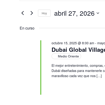
de
clave.
Busca
Eventos
abril 27, 2026
Hoy
para
búsqueda
la
Selecciona
palabra
la
clave.
y
fecha.
En curso
vistas
octubre 15, 2025 @ 8:00 am
-
mayo
Dubai Global Villag
de
Medio Oriente
Eventos
El mejor entretenimiento, compras,
Dubái diseñadas para mantenerle c
maravilloso cada vez que nos […]