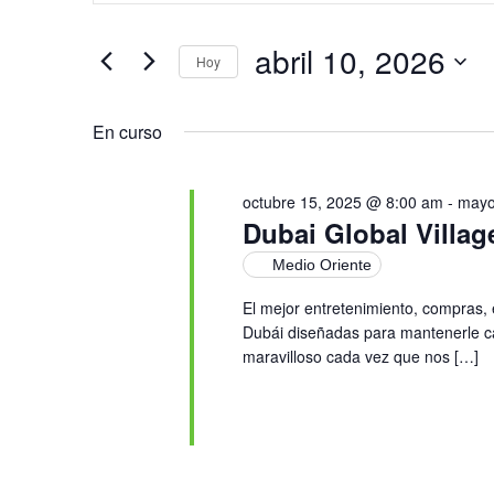
de
clave.
Busca
Eventos
abril 10, 2026
Hoy
para
búsqueda
la
Selecciona
palabra
la
clave.
y
fecha.
En curso
vistas
octubre 15, 2025 @ 8:00 am
-
mayo
Dubai Global Villag
de
Medio Oriente
Eventos
El mejor entretenimiento, compras,
Dubái diseñadas para mantenerle c
maravilloso cada vez que nos […]