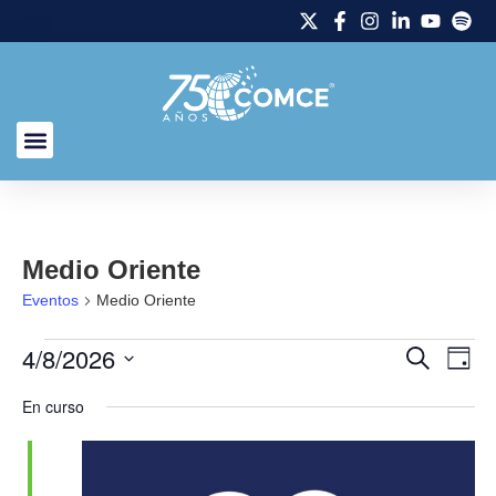
Medio Oriente
Eventos
Medio Oriente
4/8/2026
Naveg
Na
Buscar
Día
Selecciona
de
de
la
En curso
fecha.
vi
búsq
de
y