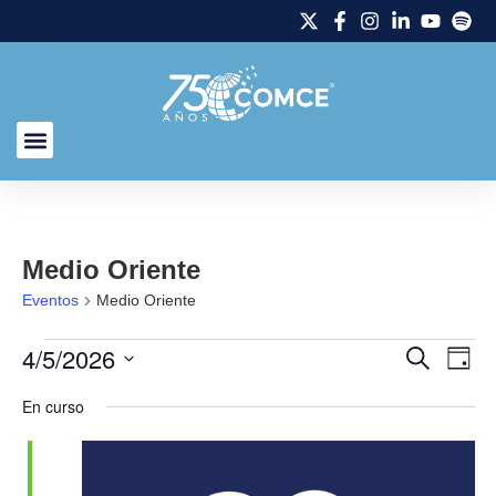
Medio Oriente
Eventos
Medio Oriente
4/5/2026
Naveg
Na
Buscar
Día
Selecciona
de
de
la
En curso
fecha.
vi
búsq
de
y