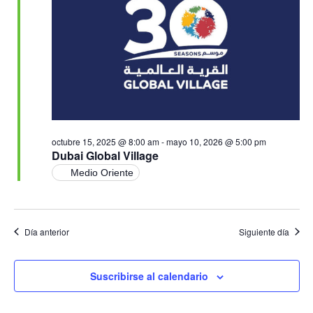
Ev
vistas
de
Event
octubre 15, 2025 @ 8:00 am
-
mayo 10, 2026 @ 5:00 pm
Dubai Global Village
Medio Oriente
Día anterior
Siguiente día
Suscribirse al calendario