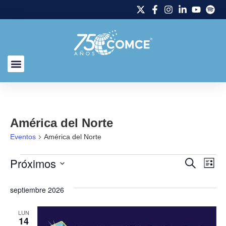
América del Norte
Eventos
América del Norte
Próximos
Naveg
Na
Buscar
Lista
Selecciona
de
de
la
septiembre 2026
fecha.
vi
búsq
de
LUN
y
14