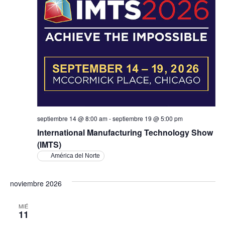
Ev
vistas
de
Event
septiembre 14 @ 8:00 am
-
septiembre 19 @ 5:00 pm
International Manufacturing Technology Show
(IMTS)
América del Norte
noviembre 2026
MIÉ
11