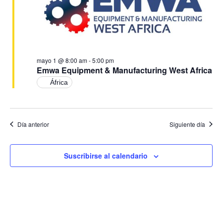
Ev
vistas
de
Event
mayo 1 @ 8:00 am
-
5:00 pm
Emwa Equipment & Manufacturing West Africa
África
Día anterior
Siguiente día
Suscribirse al calendario