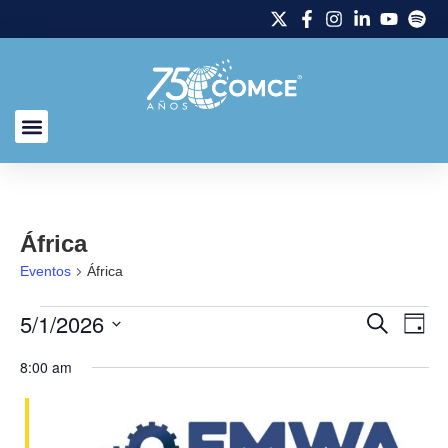
África
Eventos
África
5/1/2026
Naveg
Na
Buscar
Día
Selecciona
de
de
la
8:00 am
fecha.
vi
búsq
de
y