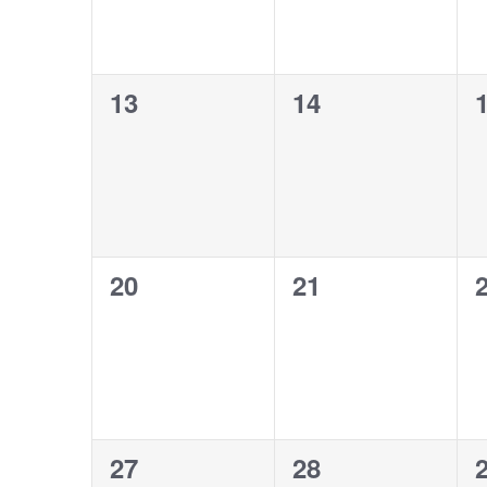
0
0
13
14
eventos,
eventos,
e
0
0
20
21
eventos,
eventos,
e
0
0
27
28