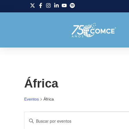
África
Eventos
África
Navegación
Introduce
la
palabra