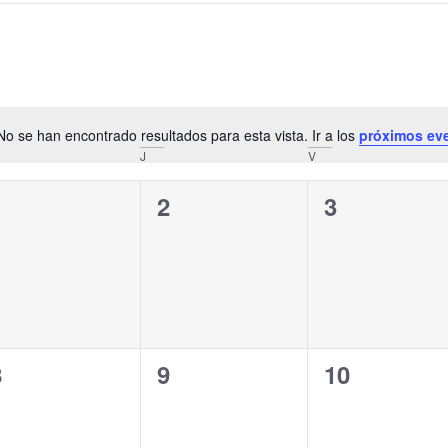
No se han encontrado resultados para esta vista. Ir a los
próximos ev
Aviso
J
V
0
0
0
1
2
3
ventos,
eventos,
eventos,
0
0
0
8
9
10
ventos,
eventos,
eventos,