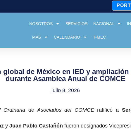
PORT
NOSOTROS
SERVICIOS
NACIONAL
I
MÁS
CALENDARIO
T-MEC
n global de México en IED y ampliación 
durante Asamblea Anual de COMCE
julio 8, 2026
l Ordinaria de Asociados del COMCE
ratificó a
Ser
az
y
Juan Pablo Castañón
fueron designados Vicepres