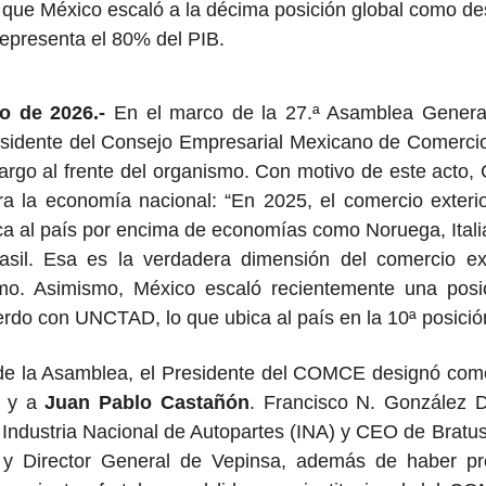
 que México escaló a la décima posición global como de
representa el 80% del PIB.
o de 2026.-
En el marco de la 27.ª Asamblea General
esidente del Consejo Empresarial Mexicano de Comercio 
argo al frente del organismo. Con motivo de este acto, 
 la economía nacional: “En 2025, el comercio exterio
bica al país por encima de economías como Noruega, Ital
sil. Esa es la verdadera dimensión del comercio ext
smo. Asimismo, México escaló recientemente una posi
erdo con UNCTAD, lo que ubica al país en la 10ª posición
de la Asamblea, el Presidente del COMCE designó com
y a
Juan Pablo Castañón
. Francisco N. González 
 Industria Nacional de Autopartes (INA) y CEO de Bratu
y Director General de Vepinsa, además de haber pr