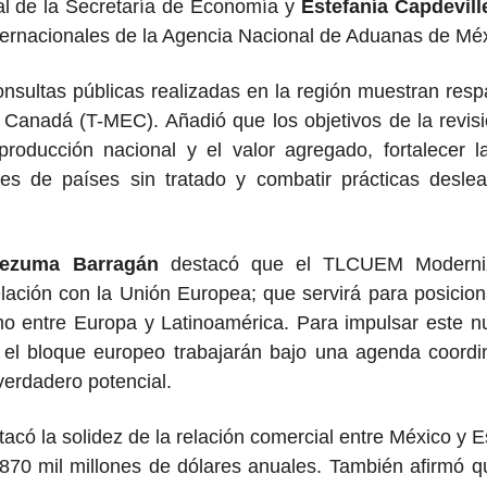
al de la Secretaría de Economía y
Estefanía Capdevil
ternacionales de la Agencia Nacional de Aduanas de Mé
nsultas públicas realizadas en la región muestran respa
Canadá (T-MEC). Añadió que los objetivos de la revisi
roducción nacional y el valor agregado, fortalecer l
iones de países sin tratado y combatir prácticas desle
ezuma Barragán
destacó que el TLCUEM Moderniz
lación con la Unión Europea; que servirá para posicio
o entre Europa y Latinoamérica. Para impulsar este nu
 el bloque europeo trabajarán bajo una agenda coordi
 verdadero potencial.
acó la solidez de la relación comercial entre México y 
 870 mil millones de dólares anuales. También afirmó qu