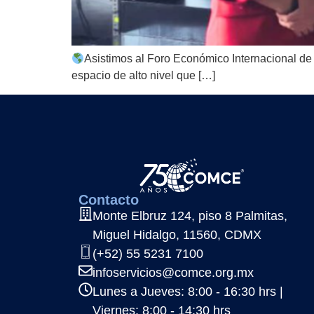
Asistimos al Foro Económico Internacional de 
espacio de alto nivel que […]
Contacto
Monte Elbruz 124, piso 8 Palmitas,
Miguel Hidalgo, 11560, CDMX
(+52) 55 5231 7100
infoservicios@comce.org.mx
Lunes a Jueves: 8:00 - 16:30 hrs |
Viernes: 8:00 - 14:30 hrs