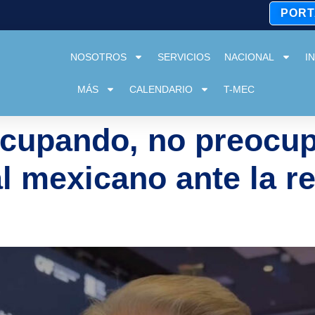
PORT
NOSOTROS
SERVICIOS
NACIONAL
I
MÁS
CALENDARIO
T-MEC
cupando, no preocup
l mexicano ante la re