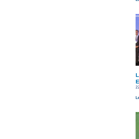
L
E
2
L