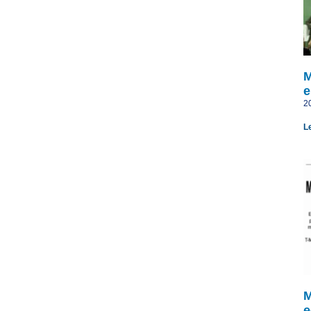
M
e
2
L
M
e