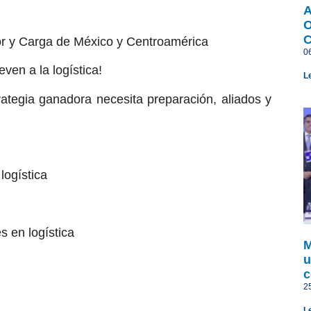
A
O
ior y Carga de México y Centroamérica
0
ven a la logística!
L
rategia ganadora necesita preparación, aliados y
logística
s en logística
M
u
c
2
L