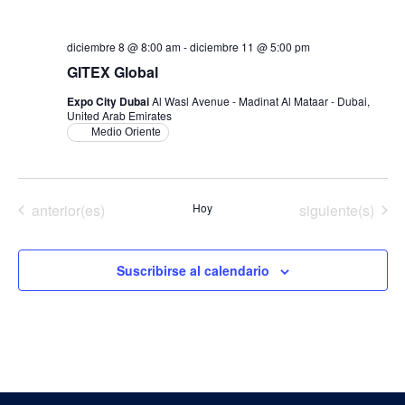
diciembre 8 @ 8:00 am
-
diciembre 11 @ 5:00 pm
GITEX Global
Expo City Dubai
Al Wasl Avenue - Madinat Al Mataar - Dubai,
United Arab Emirates
Medio Oriente
Eventos
Eventos
anterior(es)
Hoy
siguiente(s)
Suscribirse al calendario