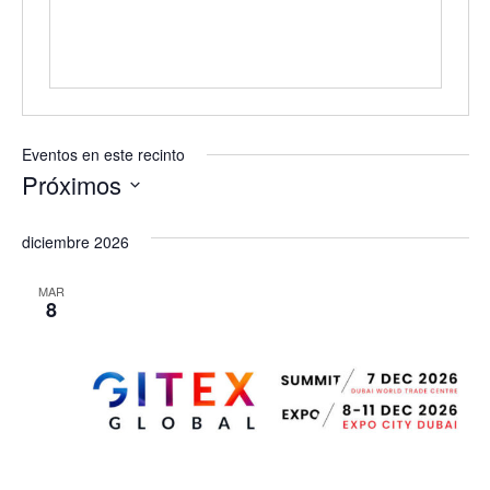
Eventos en este recinto
Próximos
Selecciona
la
diciembre 2026
fecha.
MAR
8