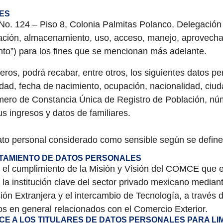
ES
o. 124 – Piso 8, Colonia Palmitas Polanco, Delegación
lgación, almacenamiento, uso, acceso, manejo, aprovecha
nto”) para los fines que se mencionan más adelante.
ros, podrá recabar, entre otros, los siguientes datos pe
 edad, fecha de nacimiento, ocupación, nacionalidad, ciu
ero de Constancia Única de Registro de Población, núm
 ingresos y datos de familiares.
to personal considerado como sensible según se define 
RATAMIENTO DE DATOS PERSONALES
ra el cumplimiento de la Misión y Visión del COMCE que
la institución clave del sector privado mexicano mediant
sión Extranjera y el intercambio de Tecnología, a travé
s en general relacionados con el Comercio Exterior.
E A LOS TITULARES DE DATOS PERSONALES PARA LIMI