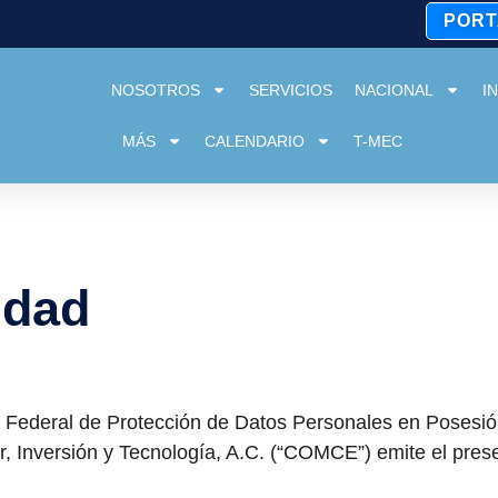
PORT
NOSOTROS
SERVICIOS
NACIONAL
I
MÁS
CALENDARIO
T-MEC
idad
Federal de Protección de Datos Personales en Posesión
 Inversión y Tecnología, A.C. (“COMCE”) emite el prese