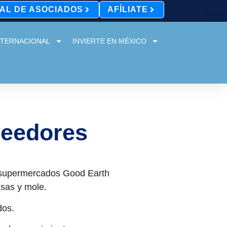
AL DE ASOCIADOS
AFÍLIATE
NTERNACIONAL
INVIERTE EN MÉXICO
veedores
 supermercados Good Earth
lsas y mole.
dos.