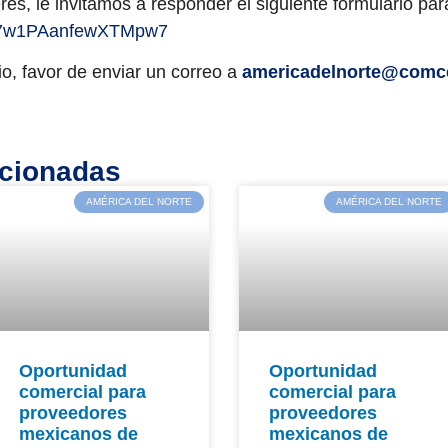
rés, le invitamos a responder el siguiente formulario
par
e/p7w1PAanfewXTMpw7
o, favor de enviar un correo a
americadelnorte@comc
acionadas
AMÉRICA DEL NORTE
AMÉRICA DEL NORTE
Oportunidad
Oportunidad
comercial para
comercial para
proveedores
proveedores
mexicanos de
mexicanos de