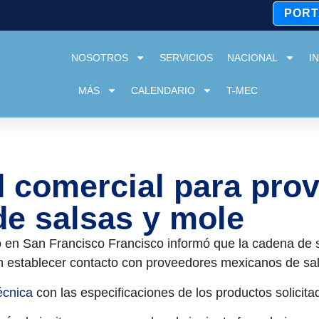
PORT
NOSOTROS
SERVICIOS
NACIONAL
I
MÁS
CALENDARIO
T-MEC
 comercial para pro
e salsas y mole
 en San Francisco Francisco informó que la cadena de
n establecer contacto con proveedores mexicanos de sa
écnica
con las especificaciones de los productos solicita