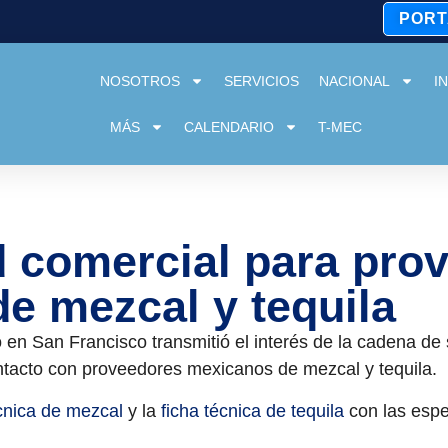
PORT
NOSOTROS
SERVICIOS
NACIONAL
I
MÁS
CALENDARIO
T-MEC
 comercial para pro
e mezcal y tequila
en San Francisco transmitió el interés de
la cadena de
ontacto con proveedores mexicanos de mezcal y tequila.
écnica de mezcal
y la
ficha técnica de tequila
con las espe