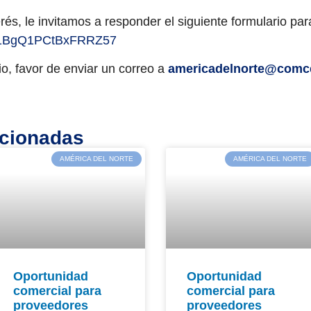
rés, le invitamos a responder el siguiente formulario
par
e/81BgQ1PCtBxFRRZ57
o, favor de enviar un correo a
americadelnorte@comc
acionadas
AMÉRICA DEL NORTE
AMÉRICA DEL NORTE
Oportunidad
Oportunidad
comercial para
comercial para
proveedores
proveedores