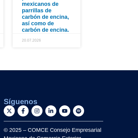
mexicanos de
parrillas de
carbón de encina,
así como de
carbón de encina.
20.07.2026
Síguenos
© 2025 – COMCE Consejo Empresarial