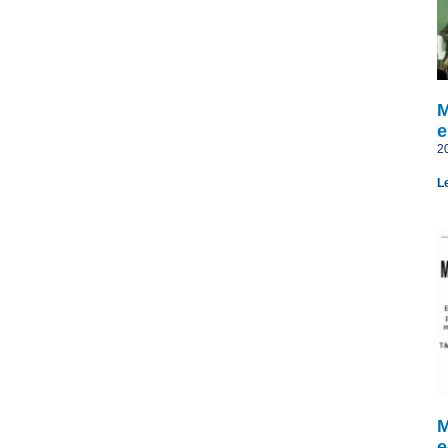
M
e
2
L
M
e