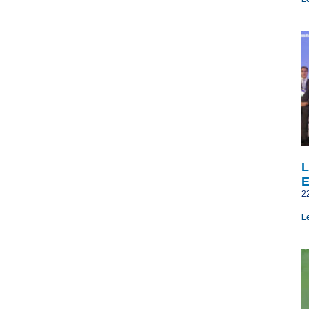
L
E
2
L