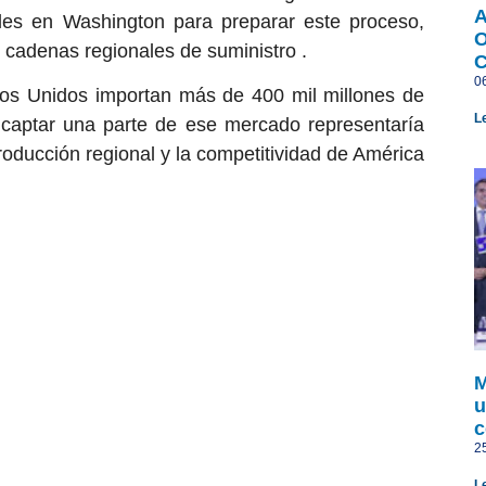
A
les en Washington para preparar este proceso,
O
s cadenas regionales de suministro .
0
os Unidos importan más de 400 mil millones de
L
 captar una parte de ese mercado representaría
roducción regional y la competitividad de América
M
u
c
2
L