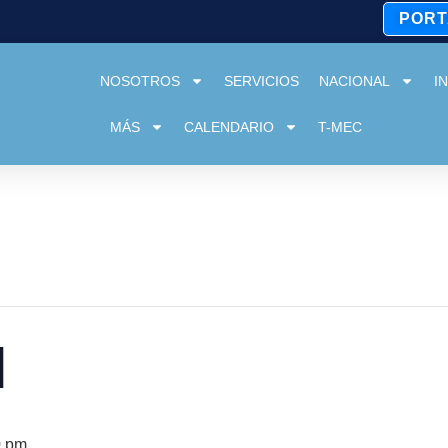
PORT
NOSOTROS
SERVICIOS
NACIONAL
I
MÁS
CALENDARIO
T-MEC
N
0 pm