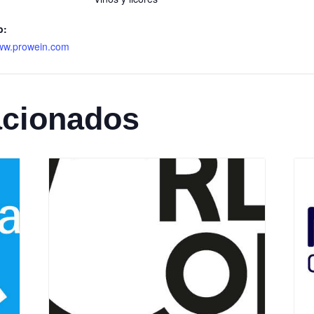
b:
www.prowein.com
acionados