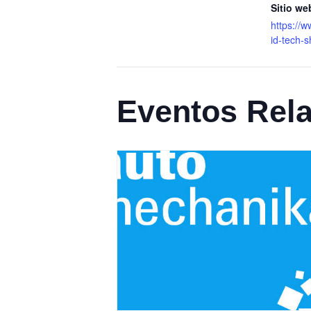
Sitio we
https://
id-tech-
Eventos Rel