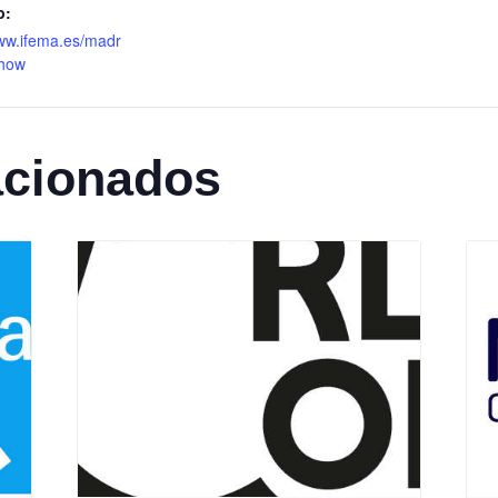
b:
www.ifema.es/madr
show
acionados