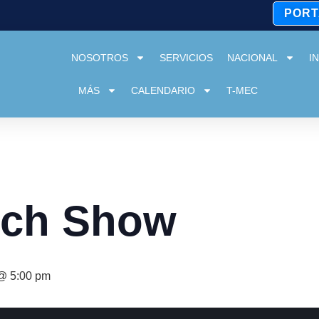
PORT
NOSOTROS
SERVICIOS
NACIONAL
I
MÁS
CALENDARIO
T-MEC
ech Show
@ 5:00 pm