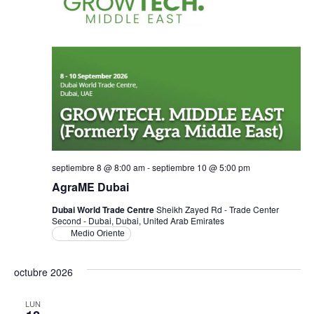
Ev
vistas
de
Event
septiembre 8 @ 8:00 am
-
septiembre 10 @ 5:00 pm
AgraME Dubai
Dubai World Trade Centre
Sheikh Zayed Rd - Trade Center
Second - Dubai, Dubai, United Arab Emirates
Medio Oriente
octubre 2026
LUN