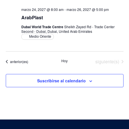
marzo 24, 2027 @ 8:00 am
-
marzo 26, 2027 @ 5:00 pm
ArabPlast
Dubai World Trade Centre
Sheikh Zayed Rd - Trade Center
Second - Dubai, Dubai, United Arab Emirates
Medio Oriente
Eventos
Hoy
siguiente(s)
Eventos
anterior(es)
Suscribirse al calendario