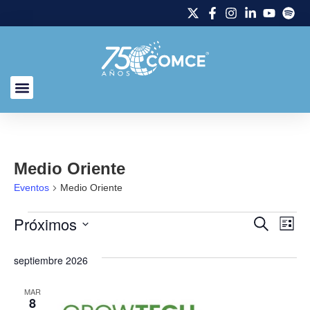
Medio Oriente
Eventos
Medio Oriente
Próximos
Naveg
Na
Buscar
Lista
Selecciona
de
de
la
septiembre 2026
fecha.
vi
búsq
de
MAR
y
8