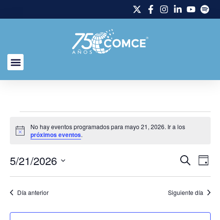
No hay eventos programados para mayo 21, 2026. Ir a los
Aviso
próximos eventos
.
5/21/2026
Naveg
Na
Buscar
Día
Selecciona
de
de
la
fecha.
vi
Día anterior
Siguiente día
búsq
de
y