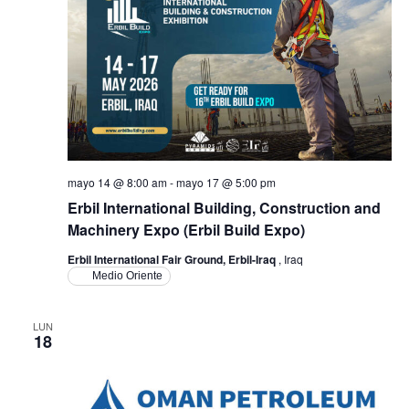
Ev
vistas
de
Event
mayo 14 @ 8:00 am
-
mayo 17 @ 5:00 pm
Erbil International Building, Construction and
Machinery Expo (Erbil Build Expo)
Erbil International Fair Ground, Erbil-Iraq
, Iraq
Medio Oriente
LUN
18