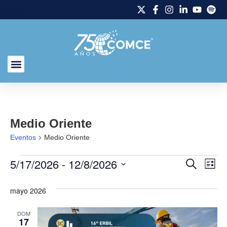
Medio Oriente
Eventos
Medio Oriente
5/17/2026
 - 
12/8/2026
Naveg
Na
Buscar
Lista
Selecciona
de
de
la
mayo 2026
fecha.
vi
búsq
de
DOM
y
17