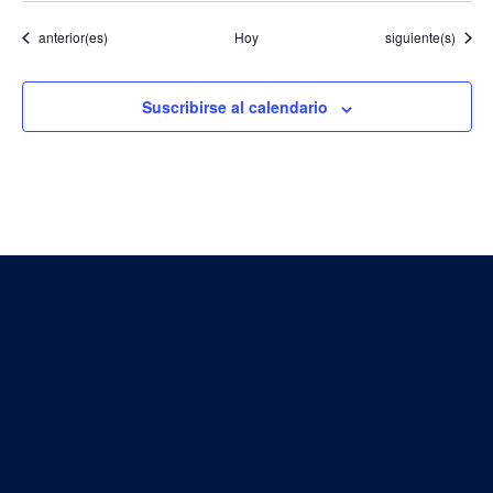
Eventos
Eventos
anterior(es)
Hoy
siguiente(s)
Suscribirse al calendario