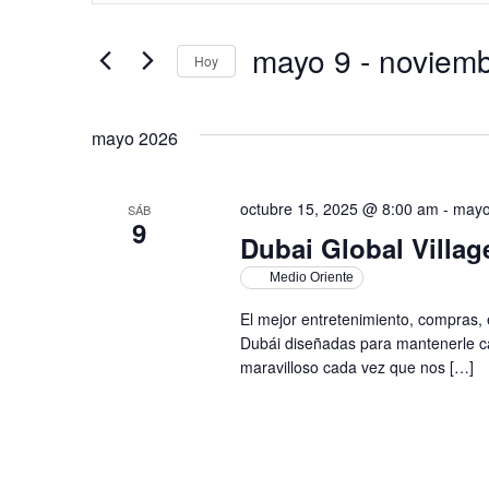
de
clave.
Busca
Eventos
mayo 9
 - 
noviemb
Hoy
para
búsqueda
la
Selecciona
palabra
la
clave.
y
fecha.
mayo 2026
vistas
octubre 15, 2025 @ 8:00 am
-
mayo
SÁB
9
Dubai Global Villag
de
Medio Oriente
Eventos
El mejor entretenimiento, compras,
Dubái diseñadas para mantenerle c
maravilloso cada vez que nos […]