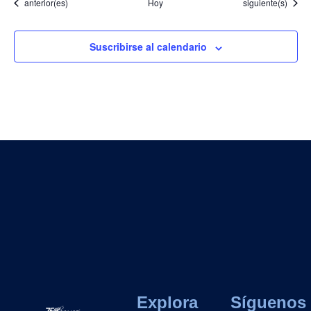
Eventos
Eventos
anterior(es)
Hoy
siguiente(s)
Suscribirse al calendario
Explora
Síguenos