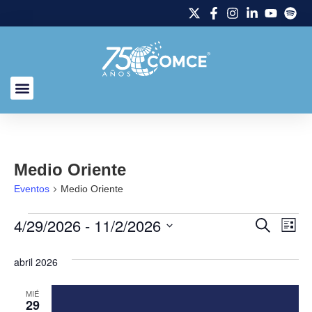
Medio Oriente
Eventos
Medio Oriente
4/29/2026
 - 
11/2/2026
Naveg
Na
Buscar
Lista
Selecciona
de
de
la
abril 2026
fecha.
vi
búsq
de
MIÉ
y
29