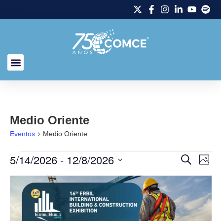
Medio Oriente
Eventos
Medio Oriente
5/14/2026
 - 
12/8/2026
Naveg
Na
Buscar
Foto
Seleccionar
de
de
fecha.
List
vi
búsq
of
de
y
events