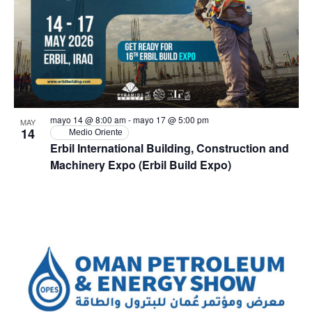
Ev
vistas
in
de
Photo
Event
View
mayo 14 @ 8:00 am
-
mayo 17 @ 5:00 pm
MAY
14
Medio Oriente
Erbil International Building, Construction and
Machinery Expo (Erbil Build Expo)