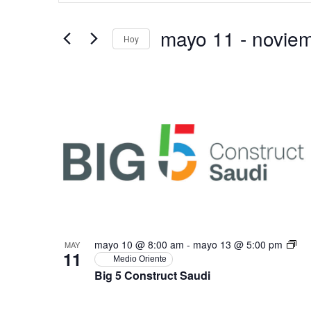
de
clave.
Busca
Eventos
mayo 11
 - 
novie
Hoy
para
búsqueda
la
Seleccionar
palabra
fecha.
clave.
y
List
vistas
of
de
events
Eventos
in
Photo
mayo 10 @ 8:00 am
-
mayo 13 @ 5:00 pm
MAY
11
Medio Oriente
View
Big 5 Construct Saudi