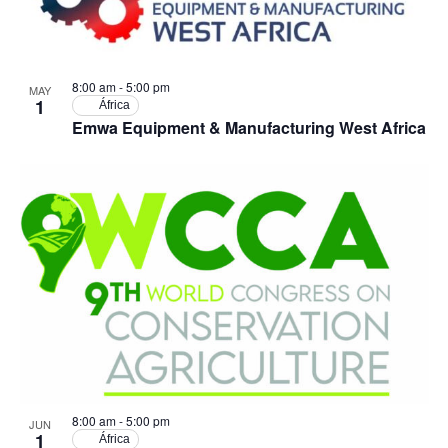
Ev
vistas
in
de
Photo
Event
8:00 am
-
5:00 pm
MAY
View
1
África
Emwa Equipment & Manufacturing West Africa
8:00 am
-
5:00 pm
JUN
1
África