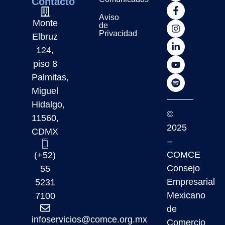
Contacto
Aviso
Monte
de
Privacidad
Elbruz
124,
piso 8
Palmitas,
Miguel
Hidalgo,
©
11560,
2025
CDMX
–
COMCE
(+52)
Consejo
55
Empresarial
5231
Mexicano
7100
de
infoservicios@comce.org.mx
Comercio