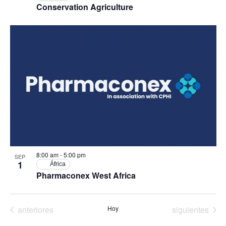
Conservation Agriculture
8:00 am
-
5:00 pm
SEP
1
África
Pharmaconex West Africa
Eventos
Eventos
anteriores
Hoy
siguientes